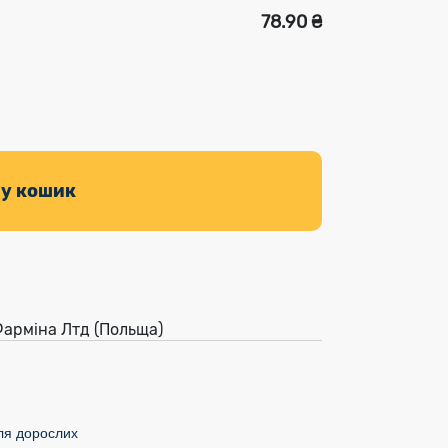
78.90 ₴
 у кошик
 Фарміна Лтд (Польща)
ля дорослих