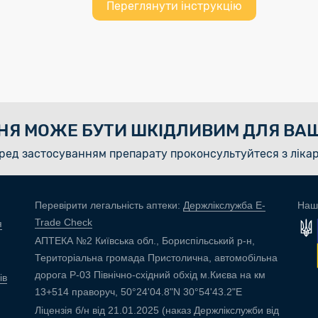
Переглянути інструкцію
НЯ МОЖЕ БУТИ ШКІДЛИВИМ ДЛЯ ВАШ
ред застосуванням препарату проконсультуйтеся з ліка
Перевірити легальність аптеки:
Держлікслужба E-
Наш
Trade Check
я
АПТЕКА №2 Київська обл., Бориспільський р-н,
Територіальна громада Пристолична, автомобільна
дорога Р-03 Північно-східний обхід м.Києва на км
ів
13+514 праворуч, 50°24'04.8"N 30°54'43.2"E
Ліцензія б/н від 21.01.2025 (наказ Держлікслужби від