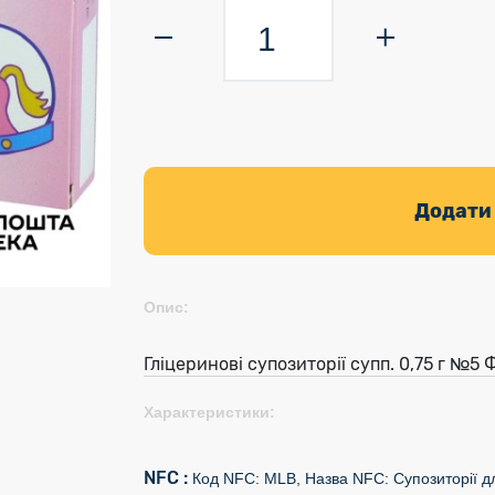
Додати
Опис:
Гліцеринові супозиторії супп. 0,75 г №5
Характеристики:
NFC :
Код NFC: MLB, Назва NFC: Супозиторії д