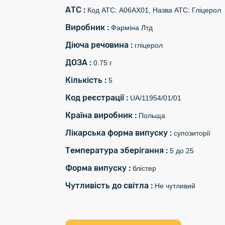
АТС :
Код АТС: A06AX01, Назва АТС: Гліцерол
Виробник :
Фарміна Лтд
Діюча речовина :
гліцерол
ДОЗА :
0.75 г
Кількість :
5
Код реєстрації :
UA/11954/01/01
Країна виробник :
Польща
Лікарська форма випуску :
супозиторії
Температура зберігання :
5 до 25
Форма випуску :
блістер
Чутливість до світла :
Не чутливий