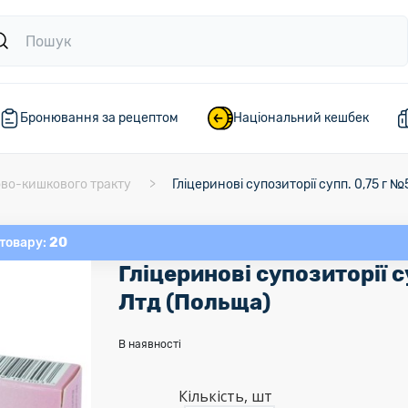
Бронювання за рецептом
Національний кешбек
ово-кишкового тракту
Гліцеринові супозиторії супп. 0,75 г 
20
 товару:
Гліцеринові супозиторії с
Лтд (Польща)
В наявності
Кількість, шт