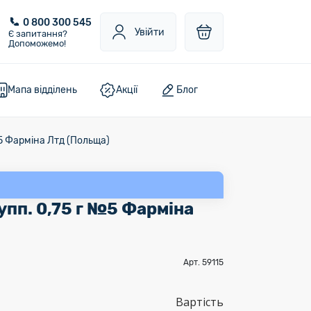
0 800 300 545
Увійти
Є запитання?
Допоможемо!
Мапа відділень
Акції
Блог
№5 Фарміна Лтд (Польща)
упп. 0,75 г №5 Фарміна
Арт. 59115
Вартість