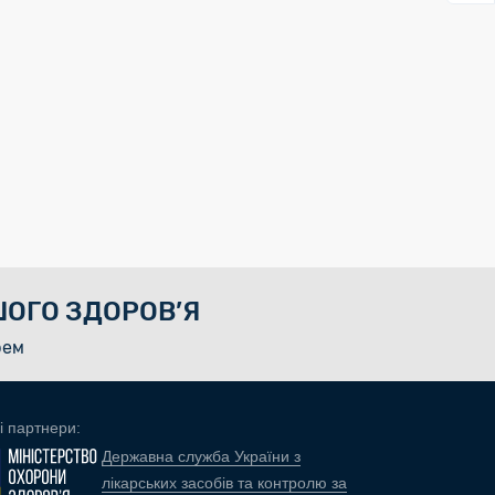
ОГО ЗДОРОВ’Я
рем
і партнери:
Державна служба України з
лікарських засобів та контролю за