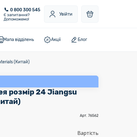
0 800 300 545
Увійти
Є запитання?
Допоможемо!
Мапа відділень
Акції
Блог
erials (Китай)
я розмір 24 Jiangsu
Китай)
Арт. 76562
Вартість