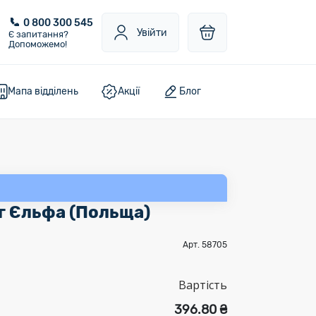
0 800 300 545
Увійти
Є запитання?
Допоможемо!
Мапа відділень
Акції
Блог
г Єльфа (Польща)
Арт. 58705
Вартість
396.80 ₴