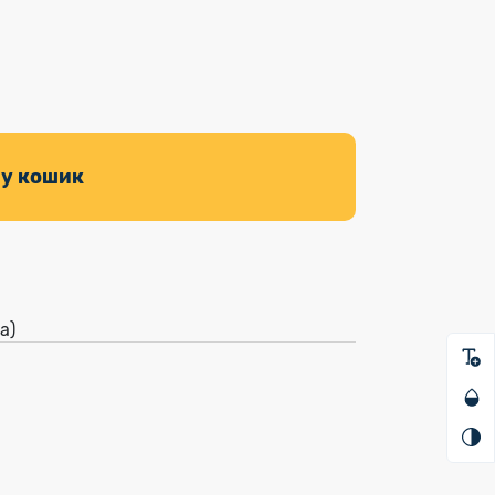
 у кошик
а)