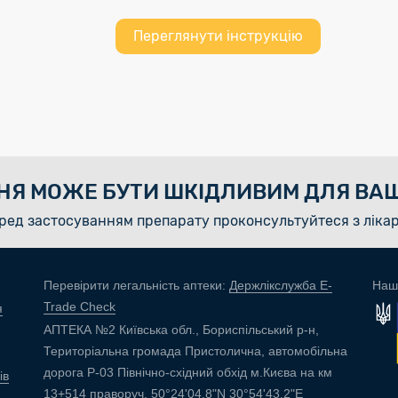
Переглянути інструкцію
НЯ МОЖЕ БУТИ ШКІДЛИВИМ ДЛЯ ВАШ
ред застосуванням препарату проконсультуйтеся з ліка
Перевірити легальність аптеки:
Держлікслужба E-
Наш
Trade Check
я
АПТЕКА №2 Київська обл., Бориспільський р-н,
Територіальна громада Пристолична, автомобільна
дорога Р-03 Північно-східний обхід м.Києва на км
ів
13+514 праворуч, 50°24'04.8"N 30°54'43.2"E