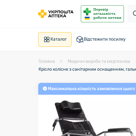
Каталог
Відстежити посилку
Головна
Медичні вироби та медтехніка
Крісло колісне з санітарним оснащенням, галь
Максимальна кількість замовлення цього