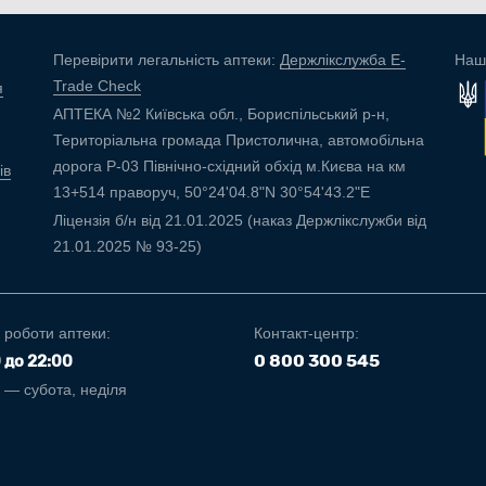
Перевірити легальність аптеки:
Держлікслужба E-
Наш
Trade Check
я
АПТЕКА №2 Київська обл., Бориспільський р-н,
Територіальна громада Пристолична, автомобільна
дорога Р-03 Північно-східний обхід м.Києва на км
ів
13+514 праворуч, 50°24'04.8"N 30°54'43.2"E
Ліцензія б/н від 21.01.2025 (наказ Держлікслужби від
21.01.2025 № 93-25)
 роботи аптеки:
Контакт-центр:
0 800 300 545
0 до 22:00
і — субота, неділя