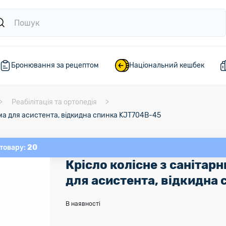
Бронювання за рецептом
Національний кешбек
Реабілітація та ортопедія
ма для асистента, відкидна спинка KJT704B-45
20
 товару:
Крісло колісне з санітар
для асистента, відкидна
В наявності