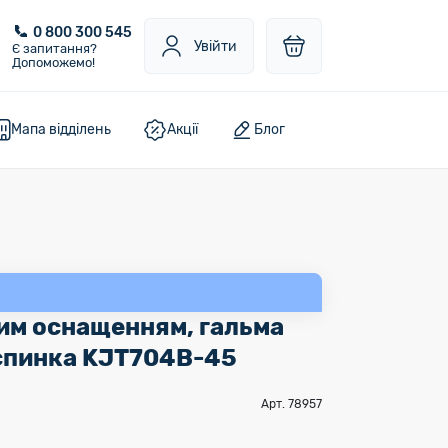
0 800 300 545
Увійти
Є запитання?
Допоможемо!
Мапа відділень
Акції
Блог
ним оснащенням, гальма
 спинка KJT704B-45
Арт. 78957