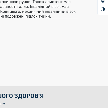
а спинкою ручки. Також асистент має
явності гальм. Інвалідний візок має
 Крім цього, механічний інвалідний візок
мні подовжені підлокітники.
ОГО ЗДОРОВ’Я
рем