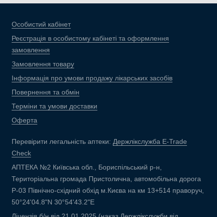
Особистий кабінет
Реєстрація в особистому кабінеті та оформлення
замовлення
Замовлення товару
Інформація про умови продажу лікарських засобів
Повернення та обмін
Терміни та умови доставки
Оферта
Перевірити легальність аптеки:
Держлікслужба E-Trade
Check
АПТЕКА №2 Київська обл., Бориспільський р-н,
Територіальна громада Пристолична, автомобільна дорога
Р-03 Північно-східний обхід м.Києва на км 13+514 праворуч,
50°24'04.8"N 30°54'43.2"E
Ліцензія б/н від 21.01.2025 (наказ Держлікслужби від