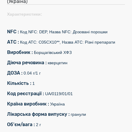
(Україна)
Характеристики:
NFC :
Код NFC: DEP, Назва NFC: Дозовані порошки
АТС :
Код АТС: C05CX10**, Назва АТС: Різні препарати
Виробник :
Борщагівський ХФЗ
Діюча речовина :
кверцетин
ДОЗА :
0.04 г/1 г
Кількість :
1
Код реєстрації :
UA/0119/01/01
Країна виробник :
Україна
Лікарська форма випуску :
гранули
Об'єм/вага :
2 г