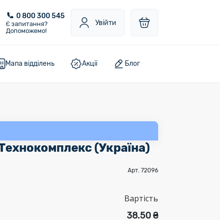
0 800 300 545
Увійти
Є запитання?
Допоможемо!
Мапа відділень
Акції
Блог
Технокомплекс (Україна)
Арт. 72096
Вартість
38.50 ₴