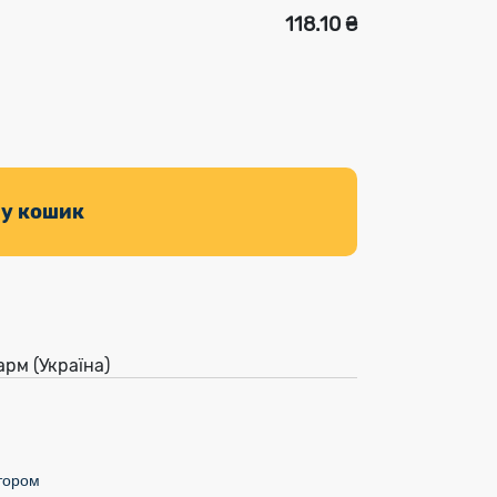
118.10 ₴
 у кошик
арм (Україна)
тором