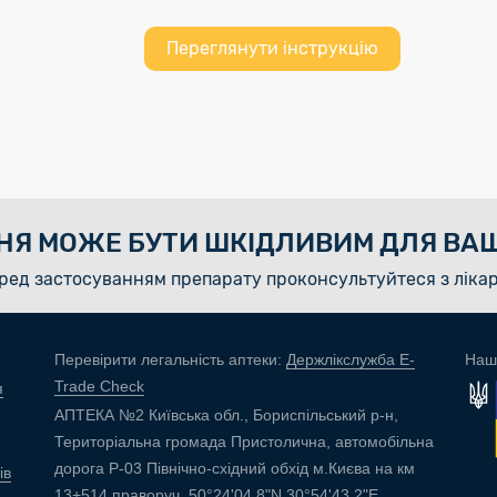
Переглянути інструкцію
НЯ МОЖЕ БУТИ ШКІДЛИВИМ ДЛЯ ВАШ
ред застосуванням препарату проконсультуйтеся з ліка
Перевірити легальність аптеки:
Держлікслужба E-
Наш
Trade Check
я
АПТЕКА №2 Київська обл., Бориспільський р-н,
Територіальна громада Пристолична, автомобільна
дорога Р-03 Північно-східний обхід м.Києва на км
ів
13+514 праворуч, 50°24'04.8"N 30°54'43.2"E