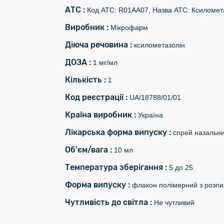
АТС :
Код АТС: R01AA07, Назва АТС: Ксиломет
Виробник :
Мікрофарм
Діюча речовина :
ксилометазолін
ДОЗА :
1 мг/мл
Кількість :
1
Код реєстрації :
UA/18788/01/01
Країна виробник :
Україна
Лікарська форма випуску :
спрей назальни
Об'єм/вага :
10 мл
Температура зберігання :
5 до 25
Форма випуску :
флакон полімерний з розп
Чутливість до світла :
Не чутливий