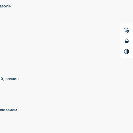
азолін
й, розчин
илювачем