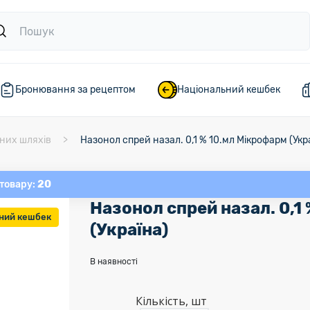
Бронювання за рецептом
Національний кешбек
них шляхів
Назонол спрей назал. 0,1 % 10.мл Мікрофарм (Укр
20
 товару:
Назонол спрей назал. 0,1
ний кешбек
(Україна)
В наявності
Кількість, шт