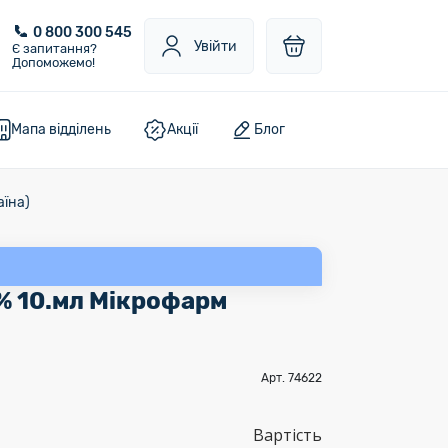
0 800 300 545
Увійти
Є запитання?
Допоможемо!
Мапа відділень
Акції
Блог
аїна)
 % 10.мл Мікрофарм
Арт. 74622
Вартість