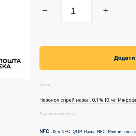
Додати
Опис:
Назонол спрей назал. 0,1 % 10.мл Мікроф
Характеристики:
NFC :
Код NFC: QGP, Назва NFC: Рідини з доза