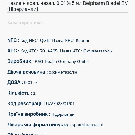
Називін крап. назал. 0,01 % 5.мл Delpharm Bladel BV
(Нідерланди)
Характеристики:
NFC :
Код NFC: QGB, Назва NFC: Краплі
АТС :
Код АТС: R01AA05, Назва АТС: Оксиметазолін
Виробник :
P&G Health Germany GmbH
Діюча речовина :
оксиметазолін
ДОЗА :
0.01 %
Кількість :
1
Код реєстрації :
UA/7928/01/01
Країна виробник :
Нідерланди
Лікарська форма випуску :
краплі назальні