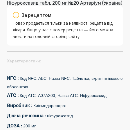
Ніфуроксазид табл. 200 мг №20 Артеріум (Україна)
За рецептом
Товар продається тільки за наявності рецепта від
лікаря. Якщо у вас є номер рецепта — його можна
ввести на головній сторінці сайту
Характеристики:
NFC :
Код NFC: ABC, Назва NFC: Таблетки, вкриті плівковою
оболонкою
АТС :
Код АТС: A07AX03, Назва АТС: Ніфуроксазид
Виробник :
Київмедпрепарат
Діюча речовина :
ніфуроксазид
ДОЗА :
200 мг