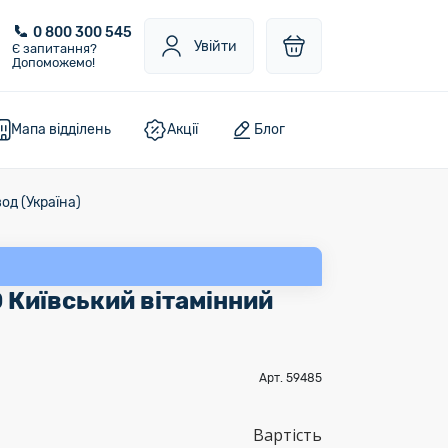
0 800 300 545
Увійти
Є запитання?
Допоможемо!
Мапа відділень
Акції
Блог
од (Україна)
 Київський вітамінний
Арт. 59485
Вартість