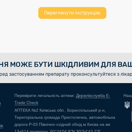
Переглянути інструкцію
НЯ МОЖЕ БУТИ ШКІДЛИВИМ ДЛЯ ВАШ
ред застосуванням препарату проконсультуйтеся з ліка
Перевірити легальність аптеки:
Держлікслужба E-
Наш
Trade Check
я
АПТЕКА №2 Київська обл., Бориспільський р-н,
Територіальна громада Пристолична, автомобільна
дорога Р-03 Північно-східний обхід м.Києва на км
ів
13+514 праворуч, 50°24'04.8"N 30°54'43.2"E