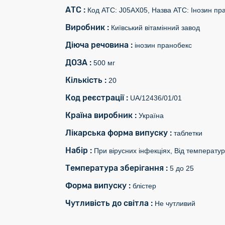
АТС :
Код АТС: J05AX05, Назва АТС: Інозин пр
Виробник :
Київський вітамінний завод
Діюча речовина :
інозин пранобекс
ДОЗА :
500 мг
Кількість :
20
Код реєстрації :
UA/12436/01/01
Країна виробник :
Україна
Лікарська форма випуску :
таблетки
Набір :
При вірусних інфекціях, Від температу
Температура зберігання :
5 до 25
Форма випуску :
блістер
Чутливість до світла :
Не чутливий