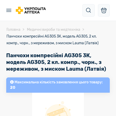
Головна
Медичні вироби та медтехніка
Панчохи компресійні AG305 3К, модель AG305, 2 кл.
компр., чорн., з мереживом, з миском Lauma (Латвія)
Панчохи компресійні AG305 3К,
модель AG305, 2 кл. компр., чорн., з
мереживом, з миском Lauma (Латвія)
Максимальна кількість замовлення цього товару:
20