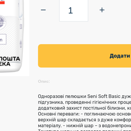
Додати
Опис:
Одноразові пелюшки Seni Soft Basic дуже
підгузника, проведенні гігієнічних проц
додатковий захист постільної білизни, к
Основні переваги: - поглинаючою осно
верхній шар складається з дуже комфор
матеріалу. - нижній шар – з водонепрони