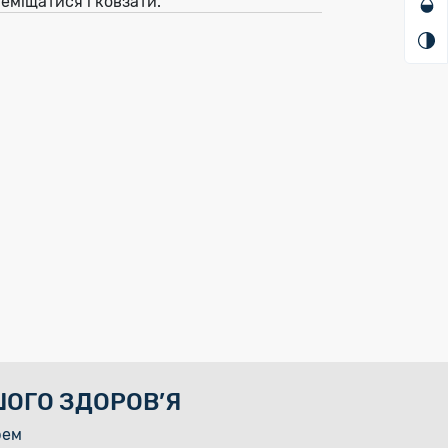
еміщатися і ковзати.
ОГО ЗДОРОВ’Я
рем