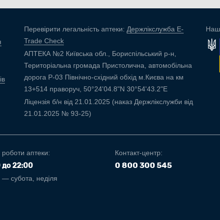
Перевірити легальність аптеки:
Держлікслужба E-
Наш
Trade Check
я
АПТЕКА №2 Київська обл., Бориспільський р-н,
Територіальна громада Пристолична, автомобільна
дорога Р-03 Північно-східний обхід м.Києва на км
ів
13+514 праворуч, 50°24'04.8"N 30°54'43.2"E
Ліцензія б/н від 21.01.2025 (наказ Держлікслужби від
21.01.2025 № 93-25)
 роботи аптеки:
Контакт-центр:
0 800 300 545
0 до 22:00
і — субота, неділя