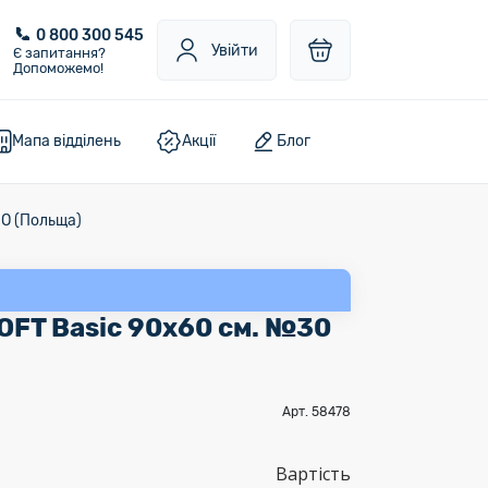
0 800 300 545
Увійти
Є запитання?
Допоможемо!
Мапа відділень
Акції
Блог
MO (Польща)
SOFT Basic 90х60 см. №30
Арт. 58478
Вартість