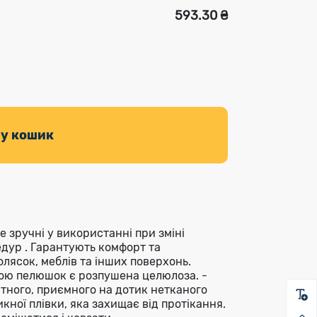
593.30 ₴
 у кошик
 зручні у використанні при зміні
едур . Гарантують комфорт та
олясок, меблів та інших поверхонь.
вою пелюшок є розпушена целюлоза. -
тного, приємного на дотик нетканого
кної плівки, яка захищає від протікання.