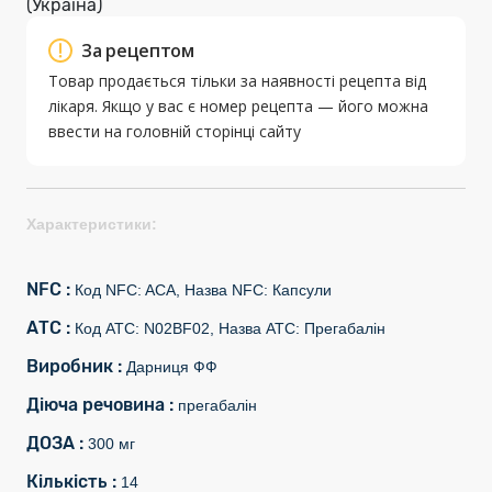
(Україна)
За рецептом
Товар продається тільки за наявності рецепта від
лікаря. Якщо у вас є номер рецепта — його можна
ввести на головній сторінці сайту
Характеристики:
NFC :
Код NFC: ACA, Назва NFC: Капсули
АТС :
Код АТС: N02BF02, Назва АТС: Прегабалін
Виробник :
Дарниця ФФ
Діюча речовина :
прегабалін
ДОЗА :
300 мг
Кількість :
14