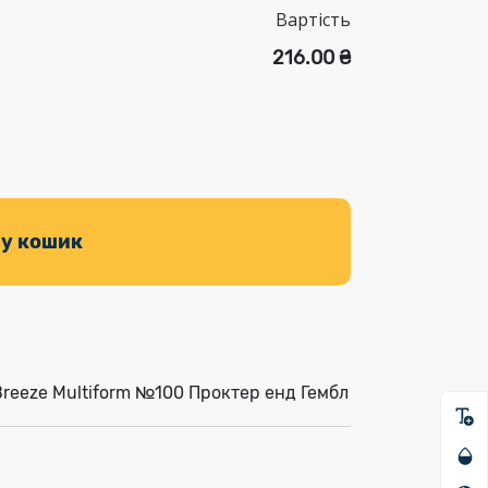
Вартість
216.00 ₴
 у кошик
Breeze Multiform №100 Проктер енд Гембл