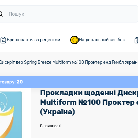
Бронювання за рецептом
Національний кешбек
искріт део Spring Breeze Multiform №100 Проктер енд Гембл Україн
20
 товару:
Прокладки щоденні Дискр
Multiform №100 Проктер 
(Україна)
В наявності