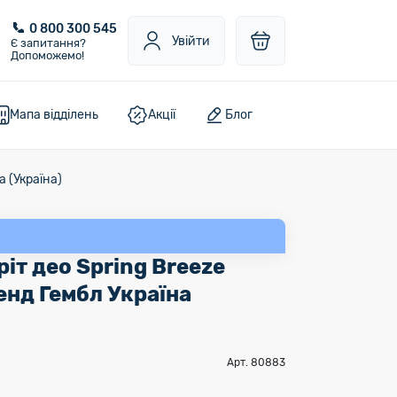
0 800 300 545
Увійти
Є запитання?
Допоможемо!
Мапа відділень
Акції
Блог
а (Україна)
іт део Spring Breeze
енд Гембл Україна
Арт. 80883