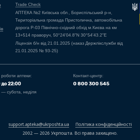
Trade Check
я
АПТЕКА №2 Київська обл., Бориспільський р-н,
Територіальна громада Пристолична, автомобільна
дорога Р-03 Північно-східний обхід м.Києва на км
ів
13+514 праворуч, 50°24'04.8"N 30°54'43.2"E
Ліцензія б/н від 21.01.2025 (наказ Держлікслужби від
21.01.2025 № 93-25)
 роботи аптеки:
Контакт-центр:
0 800 300 545
0 до 22:00
і — субота, неділя
support.apteka@ukrposhta.ua
Політика конфіденційності
2002 — 2026 Укрпошта. Всі права захищено.