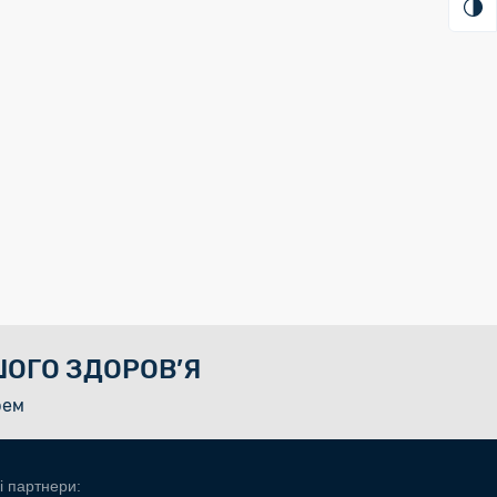
ОГО ЗДОРОВ’Я
рем
і партнери: