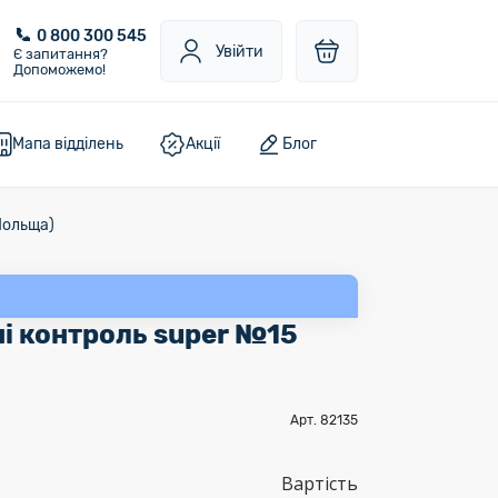
0 800 300 545
Увійти
Є запитання?
Допоможемо!
Мапа відділень
Акції
Блог
Польща)
ні контроль super №15
Арт. 82135
Вартість