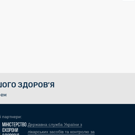
ОГО ЗДОРОВ’Я
рем
і партнери:
Державна служба України з
лікарських засобів та контролю за