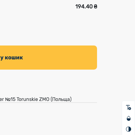
194.40 ₴
 у кошик
er №15 Torunskie ZMO (Польща)