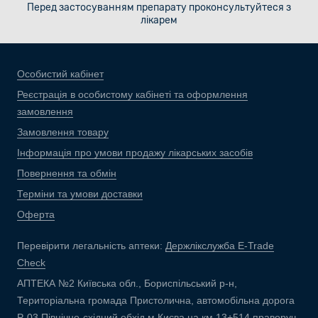
Перед застосуванням препарату проконсультуйтеся з
лікарем
Особистий кабінет
Реєстрація в особистому кабінеті та оформлення
замовлення
Замовлення товару
Інформація про умови продажу лікарських засобів
Повернення та обмін
Терміни та умови доставки
Оферта
Перевірити легальність аптеки:
Держлікслужба E-Trade
Check
АПТЕКА №2 Київська обл., Бориспільський р-н,
Територіальна громада Пристолична, автомобільна дорога
Р-03 Північно-східний обхід м.Києва на км 13+514 праворуч,