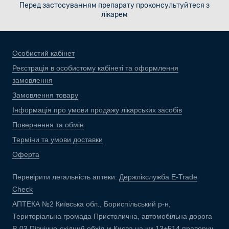
Перед застосуванням препарату проконсультуйтеся з
лікарем
Особистий кабінет
Реєстрація в особистому кабінеті та оформлення
замовлення
Замовлення товару
Інформація про умови продажу лікарських засобів
Повернення та обмін
Терміни та умови доставки
Оферта
Перевірити легальність аптеки:
Держлікслужба E-Trade
Check
АПТЕКА №2 Київська обл., Бориспільський р-н,
Територіальна громада Пристолична, автомобільна дорога
Р-03 Північно-східний обхід м.Києва на км 13+514 праворуч,