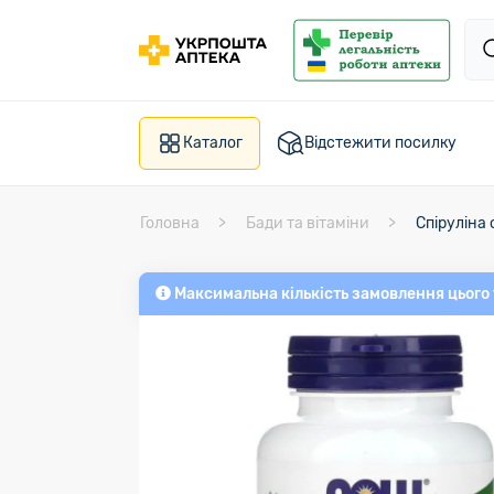
Каталог
Відстежити посилку
Головна
Бади та вітаміни
Спіруліна
Максимальна кількість замовлення цього