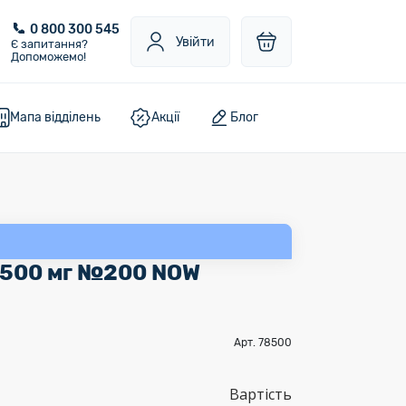
0 800 300 545
Увійти
Є запитання?
Допоможемо!
Мапа відділень
Акції
Блог
. 500 мг №200 NOW
Арт. 78500
Вартість