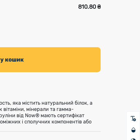
810.80 ₴
 у кошик
сть, яка містить натуральний білок, а
к вітаміни, мінерали та гамма-
піруліни від Now® мають сертифікат
поміжних і сполучних компонентів або