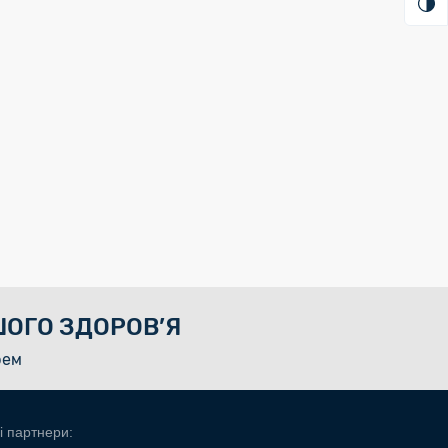
ОГО ЗДОРОВ’Я
рем
і партнери: