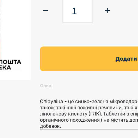
Додати
Опис:
Спіруліна - це синьо-зелена мікроводоро
також такі інші поживні речовини, такі я
ліноленову кислоту (ГЛК). Таблетки з с
органічного походження і не містять до
добавок.