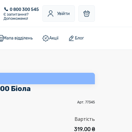
0 800 300 545
Увійти
Є запитання?
Допоможемо!
Мапа відділень
Акції
Блог
100 Біола
Арт. 77345
Вартість
319.00 ₴