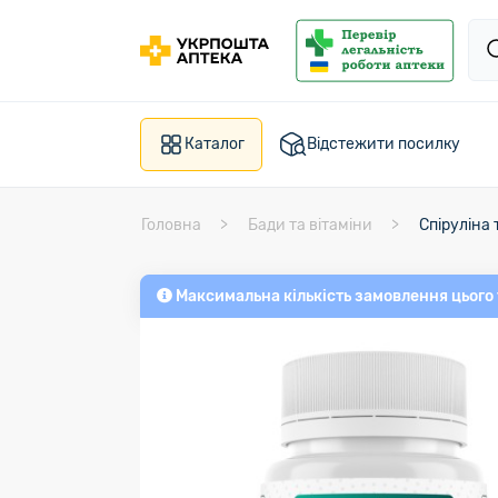
Каталог
Відстежити посилку
Головна
Бади та вітаміни
Спіруліна 
Максимальна кількість замовлення цього