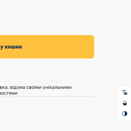
 у кошик
авка, відома своїми унікальними
востями