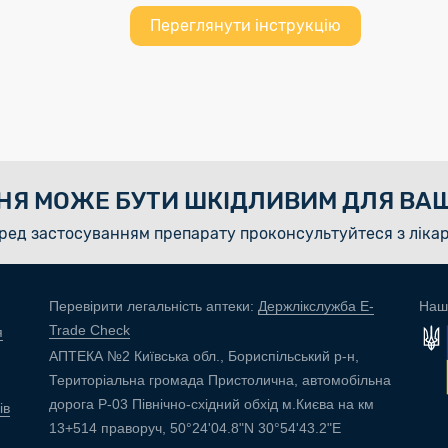
Переглянути інструкцію
НЯ МОЖЕ БУТИ ШКІДЛИВИМ ДЛЯ ВАШ
ред застосуванням препарату проконсультуйтеся з ліка
Перевірити легальність аптеки:
Держлікслужба E-
Наш
Trade Check
я
АПТЕКА №2 Київська обл., Бориспільський р-н,
Територіальна громада Пристолична, автомобільна
дорога Р-03 Північно-східний обхід м.Києва на км
ів
13+514 праворуч, 50°24'04.8"N 30°54'43.2"E