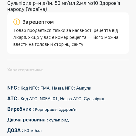
Сульпірид р-н д/ін. 50 мг/мл 2.мл №10 Здоров'я
народу (Україна)
За рецептом
Товар продається тільки за наявності рецепта від
лікаря. Якщо у вас є номер рецепта — його можна
ввести на головній сторінці сайту
Характеристики:
NFC :
Код NFC: FMA, Назва NFC: Ампули
АТС :
Код АТС: N05AL01, Назва АТС: Сульпірид
Виробник :
Корпорація Здоров'я
Діюча речовина :
сульпірид
ДОЗА :
50 мг/мл