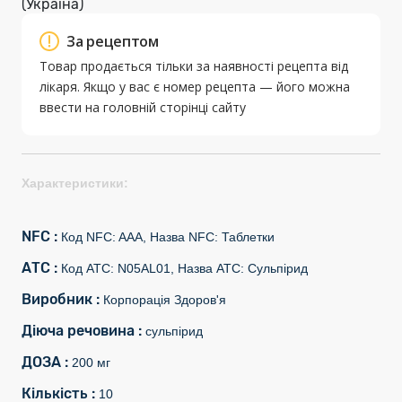
(Україна)
За рецептом
Товар продається тільки за наявності рецепта від
лікаря. Якщо у вас є номер рецепта — його можна
ввести на головній сторінці сайту
Характеристики:
NFC :
Код NFC: AAA, Назва NFC: Таблетки
АТС :
Код АТС: N05AL01, Назва АТС: Сульпірид
Виробник :
Корпорація Здоров'я
Діюча речовина :
сульпірид
ДОЗА :
200 мг
Кількість :
10