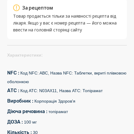
За рецептом
Товар продається тільки за наявності рецепта від
лікаря. Якщо у вас є номер рецепта — його можна
ввести на головній сторінці сайту
Характеристики:
NFC :
Код NFC: ABC, Назва NFC: Таблетки, вкриті плівковою
оболонкою
АТС :
Код АТС: N03AX11, Назва АТС: Топірамат
Виробник :
Корпорація Здоров'я
Діюча речовина :
топірамат
ДОЗА :
100 мг
Кількість :
30