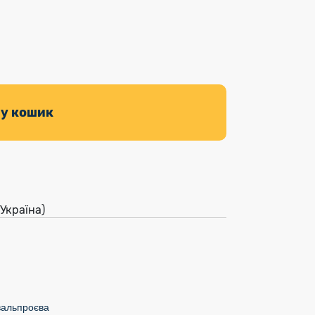
 у кошик
(Україна)
вальпроєва