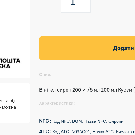
Додати
Опис:
Вінітел сироп 200 мг/5 мл 200 мл Кусум 
епта від
Характеристики:
го можна
NFC :
Код NFC: DGM, Назва NFC: Сиропи
АТС :
Код АТС: N03AG01, Назва АТС: Кислота 