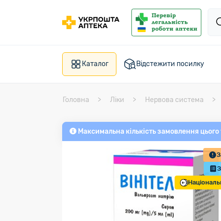
Каталог
Відстежити посилку
Головна
Ліки
Нервова система
Максимальна кількість замовлення цього
З
З
Національ