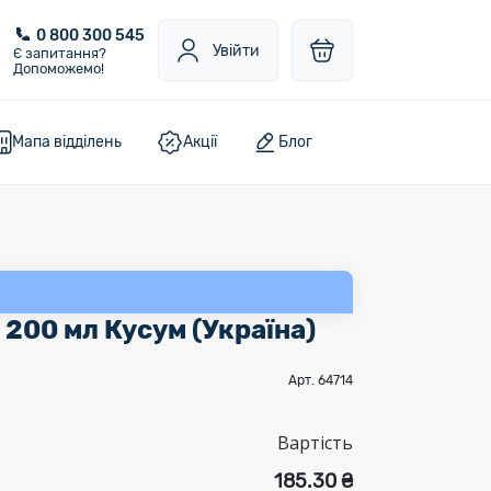
0 800 300 545
Увійти
Є запитання?
Допоможемо!
Мапа відділень
Акції
Блог
 200 мл Кусум (Україна)
Арт. 64714
Вартість
185.30 ₴