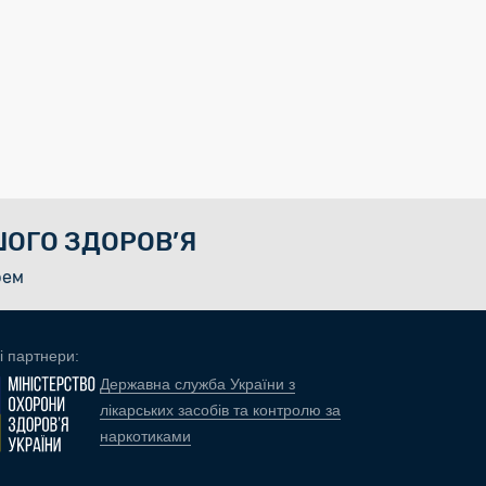
ОГО ЗДОРОВ’Я
рем
і партнери:
Державна служба України з
лікарських засобів та контролю за
наркотиками