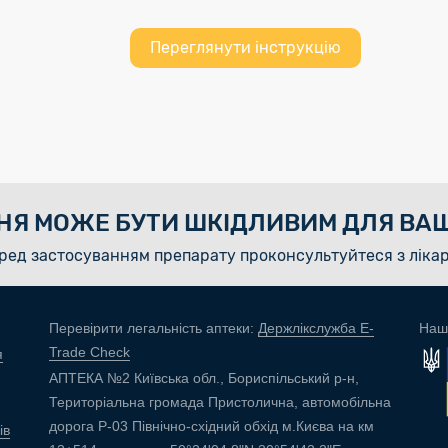
Переглянути інструкцію
НЯ МОЖЕ БУТИ ШКІДЛИВИМ ДЛЯ ВАШ
ред застосуванням препарату проконсультуйтеся з ліка
Перевірити легальність аптеки:
Держлікслужба E-
Наш
Trade Check
я
АПТЕКА №2 Київська обл., Бориспільський р-н,
Територіальна громада Пристолична, автомобільна
дорога Р-03 Північно-східний обхід м.Києва на км
ів