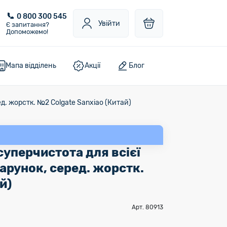
0 800 300 545
Увійти
Є запитання?
Допоможемо!
Мапа відділень
Акції
Блог
д. жорстк. №2 Colgate Sanxiao (Китай)
суперчистота для всієї
арунок, серед. жорстк.
й)
Арт. 80913