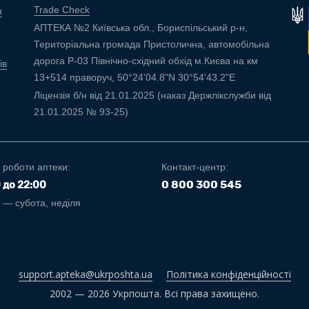
Trade Check
я
АПТЕКА №2 Київська обл., Бориспільський р-н,
Територіальна громада Пристолична, автомобільна
дорога Р-03 Північно-східний обхід м.Києва на км
ів
13+514 праворуч, 50°24'04.8"N 30°54'43.2"E
Ліцензія б/н від 21.01.2025 (наказ Держлікслужби від
21.01.2025 № 93-25)
 роботи аптеки:
Контакт-центр:
0 800 300 545
0 до 22:00
і — субота, неділя
support.apteka@ukrposhta.ua
Політика конфіденційності
2002 — 2026 Укрпошта. Всі права захищено.