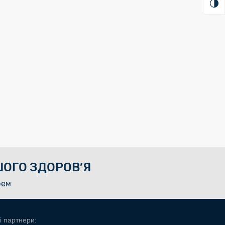
ОГО ЗДОРОВ’Я
рем
і партнери: