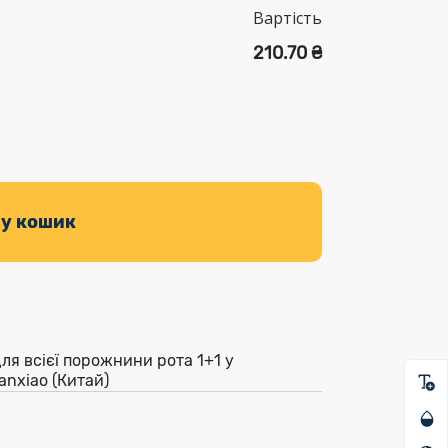
Вартість
210.70 ₴
 у кошик
ля всієї порожнини рота 1+1 у
anxiao (Китай)