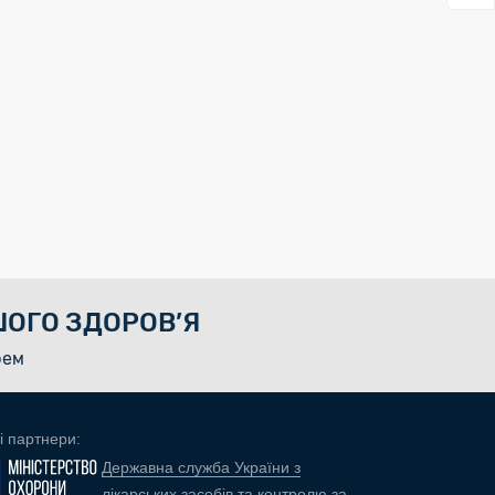
ОГО ЗДОРОВ’Я
рем
і партнери:
Державна служба України з
лікарських засобів та контролю за