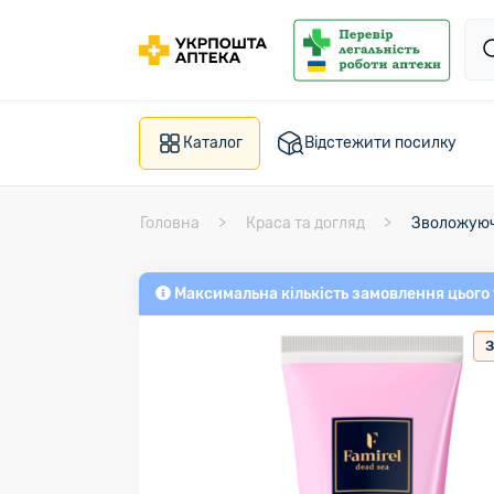
Каталог
Відстежити посилку
Головна
Краса та догляд
Зволожуючи
Максимальна кількість замовлення цього
З