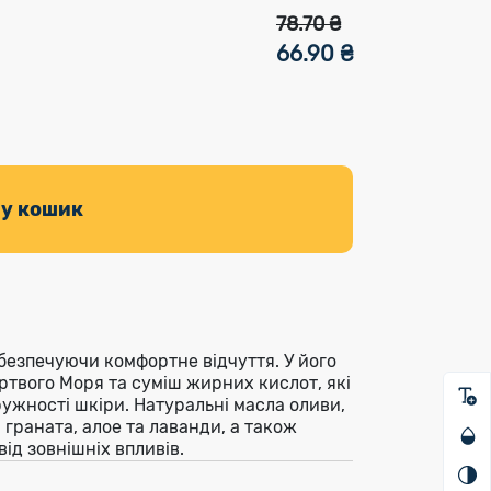
78.70 ₴
66.90 ₴
 у кошик
безпечуючи комфортне відчуття. У його
ртвого Моря та суміш жирних кислот, які
жності шкіри. Натуральні масла оливи,
граната, алое та лаванди, а також
від зовнішніх впливів.