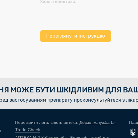
Характеристики:
Переглянути інструкцію
НЯ МОЖЕ БУТИ ШКІДЛИВИМ ДЛЯ ВАШ
ред застосуванням препарату проконсультуйтеся з ліка
Перевірити легальність аптеки:
Держлікслужба E-
Наш
Trade Check
я
АПТЕКА №2 Київська обл., Бориспільський р-н,