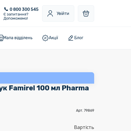
0 800 300 545
Увійти
Є запитання?
Допоможемо!
Мапа відділень
Акції
Блог
к Famirel 100 мл Pharma
Арт. 79869
Вартість