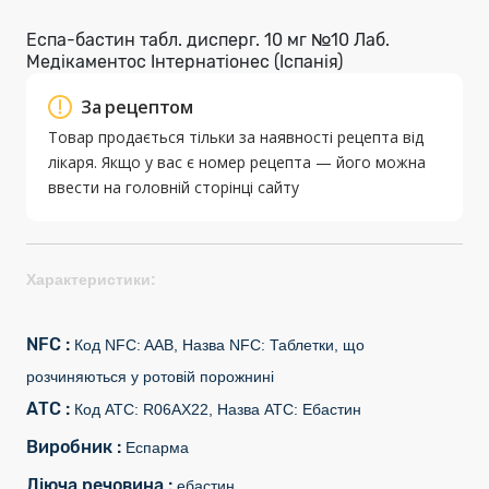
Еспа-бастин табл. дисперг. 10 мг №10 Лаб.
Медікаментос Інтернатіонес (Іспанія)
За рецептом
Товар продається тільки за наявності рецепта від
лікаря. Якщо у вас є номер рецепта — його можна
ввести на головній сторінці сайту
Характеристики:
NFC :
Код NFC: AAB, Назва NFC: Таблетки, що
розчиняються у ротовій порожнині
АТС :
Код АТС: R06AX22, Назва АТС: Ебастин
Виробник :
Еспарма
Діюча речовина :
ебастин