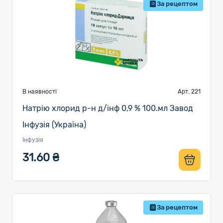
За рецептом
В наявності
Арт. 221
Натрію хлорид р-н д/інф 0,9 % 100.мл Завод
Інфузія (Україна)
Інфузія
31.60 ₴
За рецептом