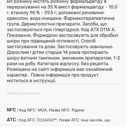
мл розчину містять розчину формальдегіду в
перерахуванні на 35 % вміст формальдегіду - 10,0
г, етанолу 96 % - 39,5 г; допоміжні речовини:
одеколон, вода очищена. Фармакотерапевтична
група. Дерматологічні препарати. Засоби, що
застосовуються при гіпергідрозі. Код АТХ D11A A.
Показання. Формідрон застосовують для обробки
шкіри при підвищеній пітливості. Спосіб
застосування та дози. Застосовують зовнішньо.
Дорослим і дітям старше 14 років протирають
шкіру ватним тампоном, змоченим препаратом, 1-2
рази на добу. Категорія відпуску. Без рецепта.
Розміщена на сайті інформація має ознайомчий
характер . Повна інформація про продукт
міститься в інструкції.
Характеристики:
NFC :
Код NFC: MGA, Назва NFC: Рідини
АТС :
Код АТС: D11AA10**, Назва АТС: Інші засоби, що