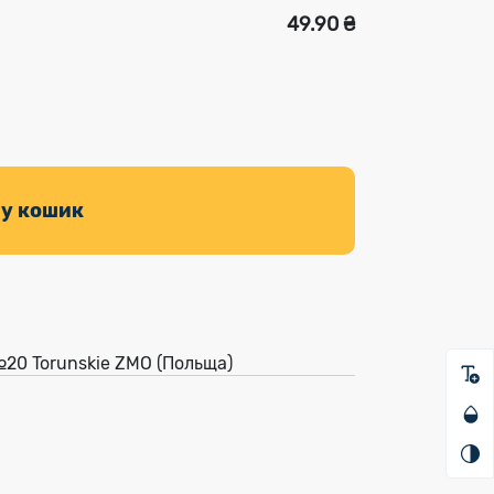
49.90 ₴
 у кошик
№20 Torunskie ZMO (Польща)