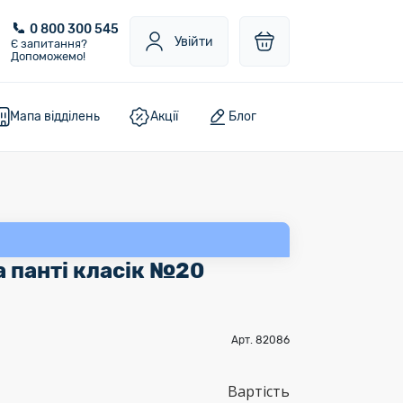
0 800 300 545
Увійти
Є запитання?
Допоможемо!
Мапа відділень
Акції
Блог
 панті класік №20
Арт. 82086
Вартість