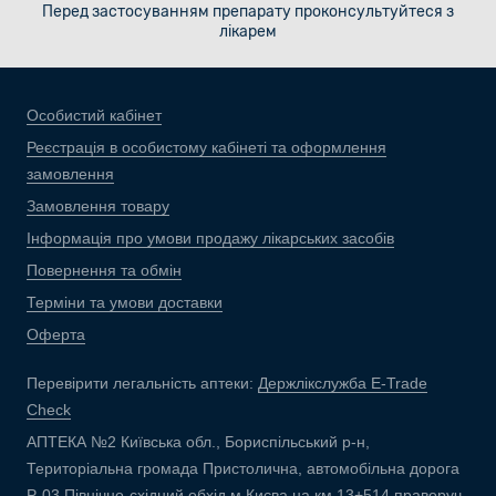
Перед застосуванням препарату проконсультуйтеся з
лікарем
Особистий кабінет
Реєстрація в особистому кабінеті та оформлення
замовлення
Замовлення товару
Інформація про умови продажу лікарських засобів
Повернення та обмін
Терміни та умови доставки
Оферта
Перевірити легальність аптеки:
Держлікслужба E-Trade
Check
АПТЕКА №2 Київська обл., Бориспільський р-н,
Територіальна громада Пристолична, автомобільна дорога
Р-03 Північно-східний обхід м.Києва на км 13+514 праворуч,