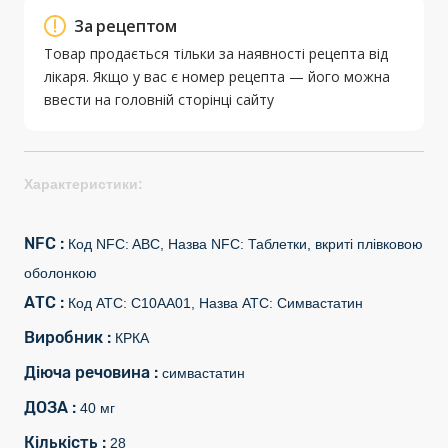
За рецептом
Товар продається тільки за наявності рецепта від
лікаря. Якщо у вас є номер рецепта — його можна
ввести на головній сторінці сайту
Характеристики:
NFC :
Код NFC: ABC, Назва NFC: Таблетки, вкриті плівковою
оболонкою
АТС :
Код АТС: C10AA01, Назва АТС: Симвастатин
Виробник :
КРКА
Діюча речовина :
симвастатин
ДОЗА :
40 мг
Кількість :
28